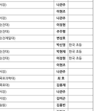
서강)
나관주
이현조
서강)
나관주
순천대)
이정현
순천대)
주우평
순천제일대)
변성호
박신영
한국 초등
순천대)
박현재
한국 초등
순천대)
이정현
한국 초등
이현조
서강)
나관주
목포과학대)
최 호
목포대)
김용재
서강)
나관주
서강)
김미곤
송원)
김홍빈