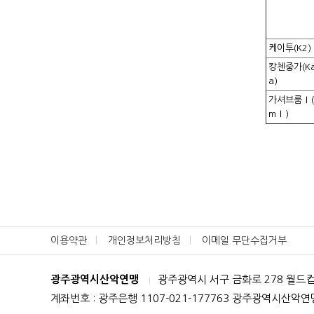
케이투(K2)
캉첸중가(Ka
a)
가셔브룸Ⅰ(G
mⅠ)
이용약관
개인정보처리방침
이메일 무단수집거부
광주광역시산악연맹
광주광역시 서구 금화로 278 월드
|
계좌번호 : 광주은행 1107-021-177763 광주광역시산악