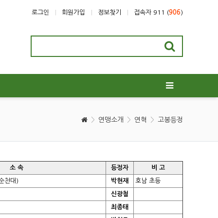
로그인
회원가입
정보찾기
접속자 911 (
906
)
연맹소개
연혁
고봉등정
소 속
등정자
비 고
순천대)
박현재
호남 초등
신광철
최종태