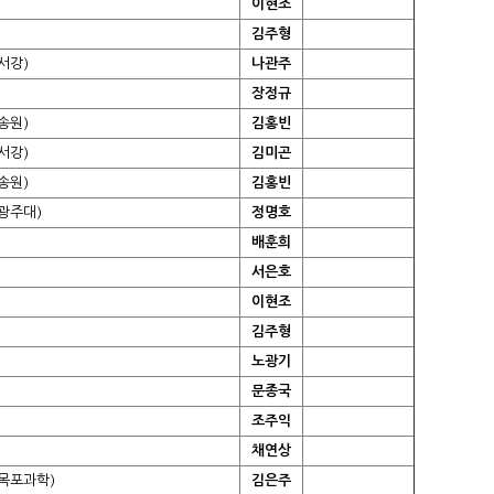
이현조
김주형
서강)
나관주
장정규
송원)
김홍빈
서강)
김미곤
송원)
김홍빈
광주대)
정명호
배훈희
서은호
이현조
김주형
노광기
문종국
조주익
채연상
목포과학)
김은주