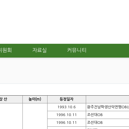
위원회
자료실
커뮤니티
상 산
높이(m)
등정일자
1993.10.6
광주전남학생산악연맹OB(
1996.10.11
조선대OB
1996.10.11
조선대OB