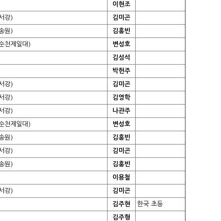
이현조
서강)
김미곤
송원)
김홍빈
순천제일대)
변성호
김성석
박헌주
서강)
김미곤
서강)
김영학
서강)
나관주
순천제일대)
변성호
송원)
김홍빈
서강)
김미곤
송원)
김홍빈
이용철
서강)
김미곤
김주현
한국 초등
김주형