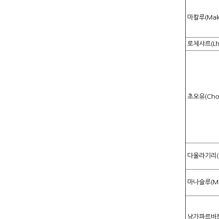
마칼루(Mak
로체샤르(Lho
초오유(Cho
다울라기리(Dh
마나슬루(Ma
낭가파르바