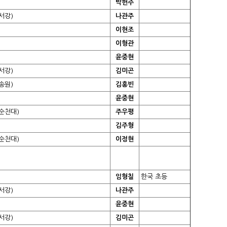
박헌주
서강)
나관주
이현조
이형관
윤중현
서강)
김미곤
송원)
김홍빈
윤중현
순천대)
주우평
김주형
순천대)
이정현
임형칠
한국 초등
서강)
나관주
윤중현
서강)
김미곤