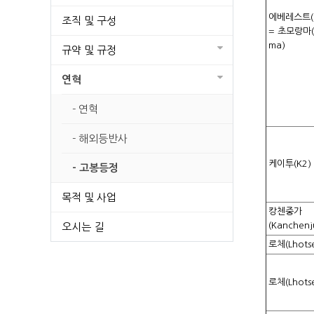
에베레스트(Ev
조직 및 구성
= 초모랑마(
ma)
규약 및 규정
연혁
- 연혁
- 해외등반사
케이투(K2)
- 고봉등정
목적 및 사업
캉첸중가
(Kanchenj
오시는 길
로체(Lhots
로체(Lhots