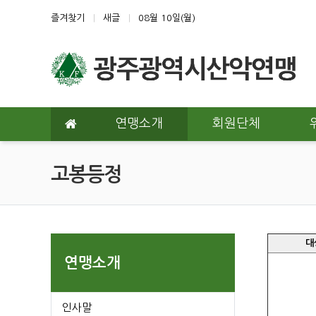
상단 네비
즐겨찾기
새글
08월 10일(월)
메인 메뉴
연맹소개
회원단체
고봉등정
대
연맹소개
인사말