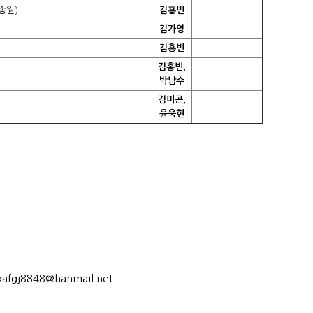
송원)
김홍빈
김가영
김홍빈
김홍빈,
박남수
김미곤,
윤욱현
kafgj8848@hanmail.net